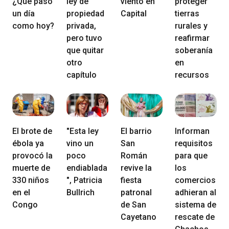
¿Qué pasó
ley de
viento en
proteger
un día
propiedad
Capital
tierras
como hoy?
privada,
rurales y
pero tuvo
reafirmar
que quitar
soberanía
otro
en
capítulo
recursos
El brote de
"Esta ley
El barrio
Informan
ébola ya
vino un
San
requisitos
provocó la
poco
Román
para que
muerte de
endiablada
revive la
los
330 niños
", Patricia
fiesta
comercios
en el
Bullrich
patronal
adhieran al
Congo
de San
sistema de
Cayetano
rescate de