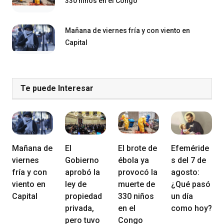
330 niños en el Congo
Mañana de viernes fría y con viento en
Capital
Te puede Interesar
Mañana de
El
El brote de
Efeméride
viernes
Gobierno
ébola ya
s del 7 de
fría y con
aprobó la
provocó la
agosto:
viento en
ley de
muerte de
¿Qué pasó
Capital
propiedad
330 niños
un día
privada,
en el
como hoy?
pero tuvo
Congo