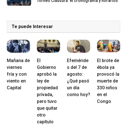
Torneo Clausura: el cronograma y horarios
Te puede Interesar
Mañana de
El
Efeméride
El brote de
viernes
Gobierno
s del 7 de
ébola ya
fría y con
aprobó la
agosto:
provocó la
viento en
ley de
¿Qué pasó
muerte de
Capital
propiedad
un día
330 niños
privada,
como hoy?
en el
pero tuvo
Congo
que quitar
otro
capítulo