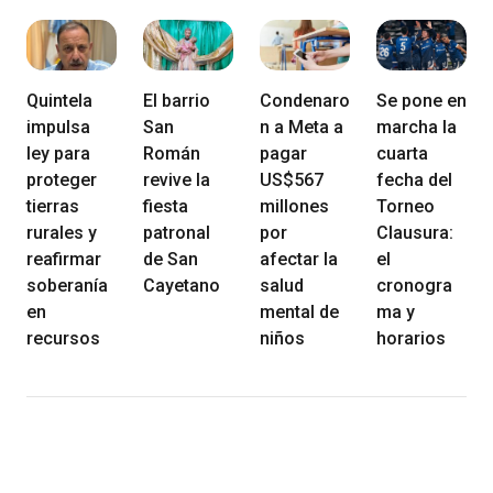
Quintela
El barrio
Condenaro
Se pone en
impulsa
San
n a Meta a
marcha la
ley para
Román
pagar
cuarta
proteger
revive la
US$567
fecha del
tierras
fiesta
millones
Torneo
rurales y
patronal
por
Clausura:
reafirmar
de San
afectar la
el
soberanía
Cayetano
salud
cronogra
en
mental de
ma y
recursos
niños
horarios