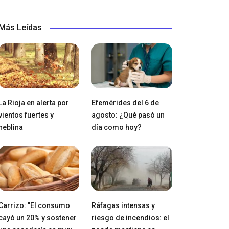
Más Leídas
La Rioja en alerta por
Efemérides del 6 de
vientos fuertes y
agosto: ¿Qué pasó un
neblina
día como hoy?
Carrizo: "El consumo
Ráfagas intensas y
cayó un 20% y sostener
riesgo de incendios: el