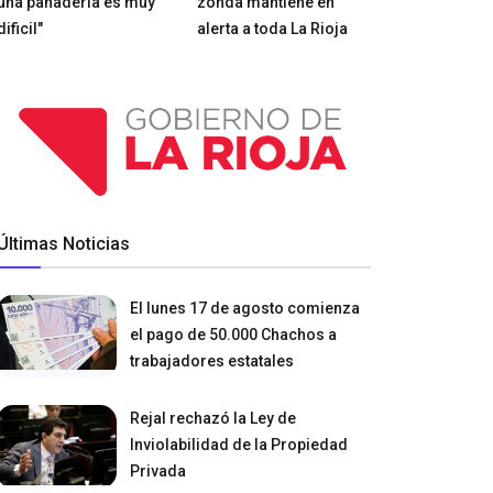
una panadería es muy
zonda mantiene en
dificil"
alerta a toda La Rioja
Últimas Noticias
El lunes 17 de agosto comienza
el pago de 50.000 Chachos a
trabajadores estatales
Rejal rechazó la Ley de
Inviolabilidad de la Propiedad
Privada