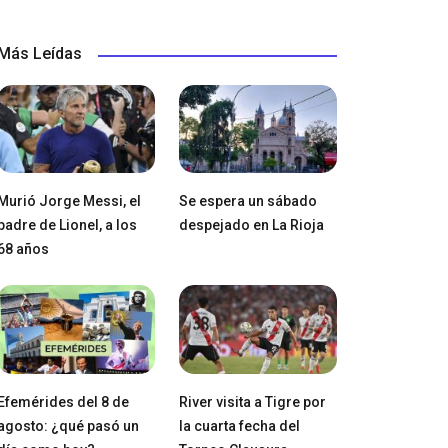
Más Leídas
Murió Jorge Messi, el
Se espera un sábado
padre de Lionel, a los
despejado en La Rioja
68 años
Efemérides del 8 de
River visita a Tigre por
agosto: ¿qué pasó un
la cuarta fecha del