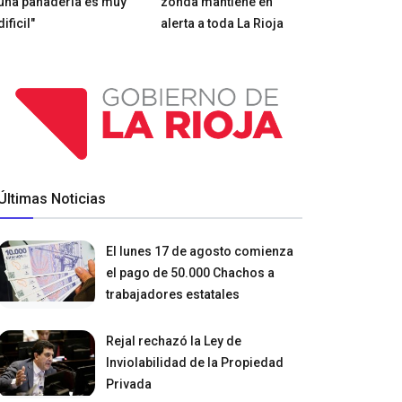
una panadería es muy
zonda mantiene en
dificil"
alerta a toda La Rioja
Últimas Noticias
El lunes 17 de agosto comienza
el pago de 50.000 Chachos a
trabajadores estatales
Rejal rechazó la Ley de
Inviolabilidad de la Propiedad
Privada