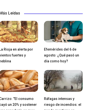
Más Leídas
La Rioja en alerta por
Efemérides del 6 de
vientos fuertes y
agosto: ¿Qué pasó un
neblina
día como hoy?
Carrizo: "El consumo
Ráfagas intensas y
cayó un 20% y sostener
riesgo de incendios: el