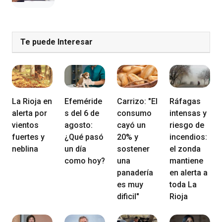
Te puede Interesar
La Rioja en
Efeméride
Carrizo: "El
Ráfagas
alerta por
s del 6 de
consumo
intensas y
vientos
agosto:
cayó un
riesgo de
fuertes y
¿Qué pasó
20% y
incendios:
neblina
un día
sostener
el zonda
como hoy?
una
mantiene
panadería
en alerta a
es muy
toda La
dificil"
Rioja