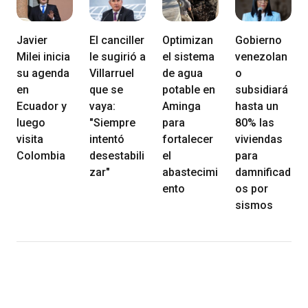
Javier
El canciller
Optimizan
Gobierno
Milei inicia
le sugirió a
el sistema
venezolan
su agenda
Villarruel
de agua
o
en
que se
potable en
subsidiará
Ecuador y
vaya:
Aminga
hasta un
luego
"Siempre
para
80% las
visita
intentó
fortalecer
viviendas
Colombia
desestabili
el
para
zar"
abastecimi
damnificad
ento
os por
sismos