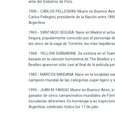
ante del Gobierno de Perú.
1906 - CARLOS PELLEGRINI. Muere en Buenos Aires, 
Carlos Pellegrini, presidente de la Nación entre 1
Argentina.
1965 - SANTIAGO SEGURA. Nace en Madrid el actor, 
Segura, popularmente conocido por el personaje del 
las cinco de la saga de Torrente, las más taquiller
1968 - YELLOW SUBMARINE. Se estrena en el Teatro 
basada en la canción homónima de The Beatles y d
Beatles aparecen sólo casi al final de la película 
1983 - MARCOS MAIDANA. Nace en la localidad san
campeón mundial de las categorías super ligero y w
1995 - JUAN M. FANGIO. Muere en Buenos Aires, a l
ganador de cinco campeonatos mundiales de Fórmula
escuderías diferentes. En homenaje a su trayectori
Argentina, celebrado todos los 17 de julio.