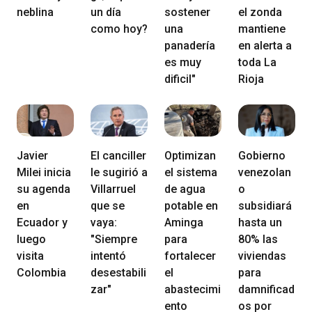
neblina
un día
sostener
el zonda
como hoy?
una
mantiene
panadería
en alerta a
es muy
toda La
dificil"
Rioja
Javier
El canciller
Optimizan
Gobierno
Milei inicia
le sugirió a
el sistema
venezolan
su agenda
Villarruel
de agua
o
en
que se
potable en
subsidiará
Ecuador y
vaya:
Aminga
hasta un
luego
"Siempre
para
80% las
visita
intentó
fortalecer
viviendas
Colombia
desestabili
el
para
zar"
abastecimi
damnificad
ento
os por