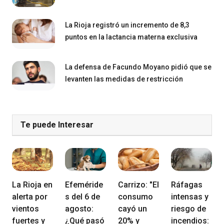
La Rioja registró un incremento de 8,3
puntos en la lactancia materna exclusiva
La defensa de Facundo Moyano pidió que se
levanten las medidas de restricción
Te puede Interesar
La Rioja en
Efeméride
Carrizo: "El
Ráfagas
alerta por
s del 6 de
consumo
intensas y
vientos
agosto:
cayó un
riesgo de
fuertes y
¿Qué pasó
20% y
incendios: