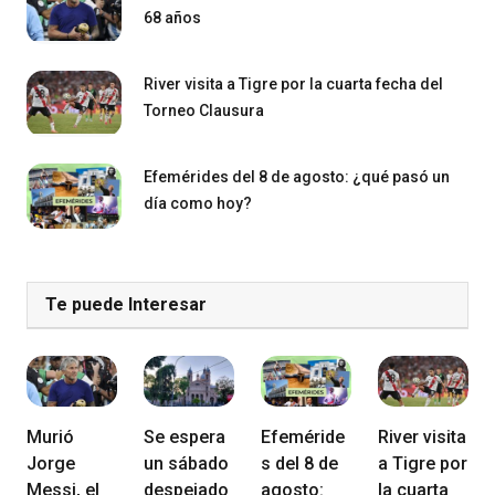
68 años
River visita a Tigre por la cuarta fecha del
Torneo Clausura
Efemérides del 8 de agosto: ¿qué pasó un
día como hoy?
Te puede Interesar
Murió
Se espera
Efeméride
River visita
Jorge
un sábado
s del 8 de
a Tigre por
Messi, el
despejado
agosto:
la cuarta