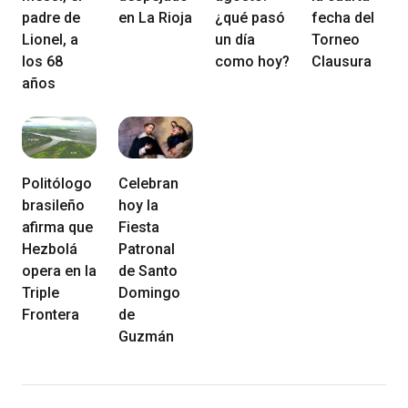
padre de
en La Rioja
¿qué pasó
fecha del
Lionel, a
un día
Torneo
los 68
como hoy?
Clausura
años
Politólogo
Celebran
brasileño
hoy la
afirma que
Fiesta
Hezbolá
Patronal
opera en la
de Santo
Triple
Domingo
Frontera
de
Guzmán