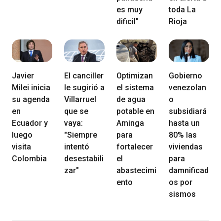
es muy
toda La
dificil"
Rioja
Javier
El canciller
Optimizan
Gobierno
Milei inicia
le sugirió a
el sistema
venezolan
su agenda
Villarruel
de agua
o
en
que se
potable en
subsidiará
Ecuador y
vaya:
Aminga
hasta un
luego
"Siempre
para
80% las
visita
intentó
fortalecer
viviendas
Colombia
desestabili
el
para
zar"
abastecimi
damnificad
ento
os por
sismos