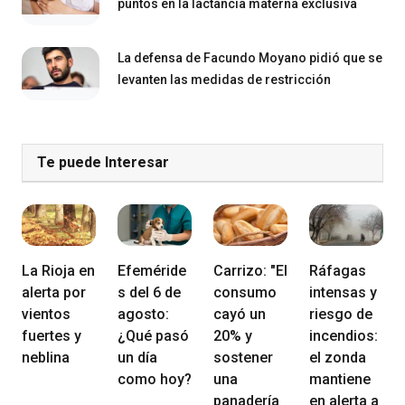
puntos en la lactancia materna exclusiva
La defensa de Facundo Moyano pidió que se
levanten las medidas de restricción
Te puede Interesar
La Rioja en
Efeméride
Carrizo: "El
Ráfagas
alerta por
s del 6 de
consumo
intensas y
vientos
agosto:
cayó un
riesgo de
fuertes y
¿Qué pasó
20% y
incendios:
neblina
un día
sostener
el zonda
como hoy?
una
mantiene
panadería
en alerta a