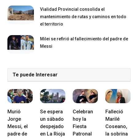
Vialidad Provincial consolida el
mantenimiento de rutas y caminos en todo
el territorio
Milei se refirió al fallecimiento del padre de
Messi
Te puede Interesar
Murió
Se espera
Celebran
Falleció
Jorge
un sábado
hoy la
Marilé
Messi, el
despejado
Fiesta
Coseano,
padre de
en La Rioja
Patronal
la sobrina