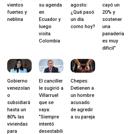
vientos
su agenda
agosto:
cayó un
fuertes y
en
¿Qué pasó
20% y
neblina
Ecuador y
un día
sostener
luego
como hoy?
una
visita
panadería
Colombia
es muy
dificil"
Gobierno
El canciller
Chepes:
venezolan
le sugirió a
Detienen a
o
Villarruel
un hombre
subsidiará
que se
acusado
hasta un
vaya:
de agredir
80% las
"Siempre
a su pareja
viviendas
intentó
para
desestabili