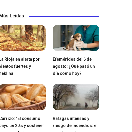
Más Leídas
La Rioja en alerta por
Efemérides del 6 de
vientos fuertes y
agosto: ¿Qué pasó un
neblina
día como hoy?
Carrizo: "El consumo
Ráfagas intensas y
cayó un 20% y sostener
riesgo de incendios: el