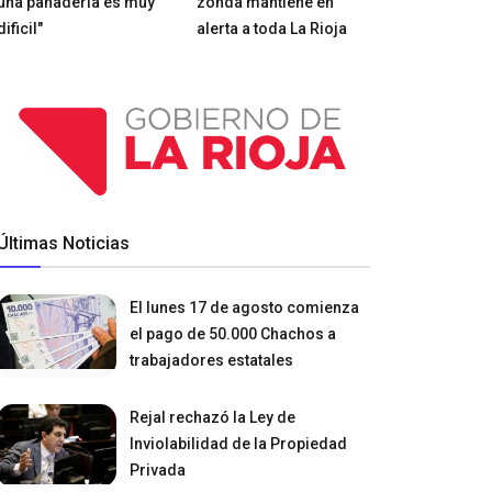
una panadería es muy
zonda mantiene en
dificil"
alerta a toda La Rioja
Últimas Noticias
El lunes 17 de agosto comienza
el pago de 50.000 Chachos a
trabajadores estatales
Rejal rechazó la Ley de
Inviolabilidad de la Propiedad
Privada