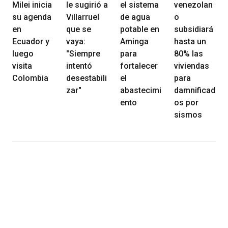
Milei inicia
le sugirió a
el sistema
venezolan
su agenda
Villarruel
de agua
o
en
que se
potable en
subsidiará
Ecuador y
vaya:
Aminga
hasta un
luego
"Siempre
para
80% las
visita
intentó
fortalecer
viviendas
Colombia
desestabili
el
para
zar"
abastecimi
damnificad
ento
os por
sismos