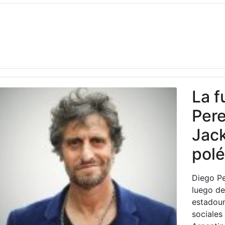
La f
Pere
Jack
polé
Diego Pe
luego de
estadoun
sociales 