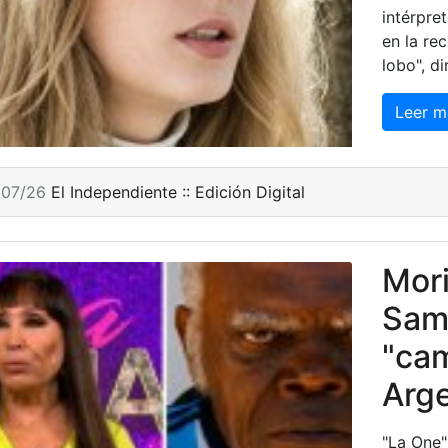
intérpre
en la re
lobo", d
Leer m
/07/26
El Independiente :: Edición Digital
Mori
Samu
"ca
Arge
"La One"