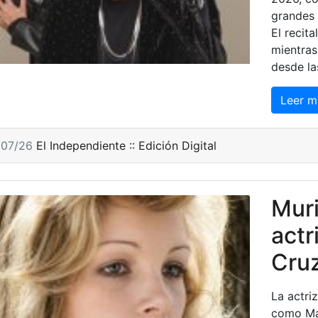
grandes 
El recit
mientras
desde la
Leer m
/07/26
El Independiente :: Edición Digital
Muri
actr
Cruz
La actri
como Mar