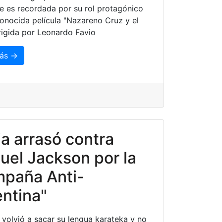
te es recordada por su rol protagónico
conocida película "Nazareno Cruz y el
irigida por Leonardo Favio
ás →
a arrasó contra
el Jackson por la
mpaña Anti-
ntina"
 volvió a sacar su lengua karateka y no