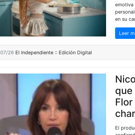
emotiva 
personal
en su ca
Leer m
/07/26
El Independiente :: Edición Digital
Nico
que 
Flor
char
El produ