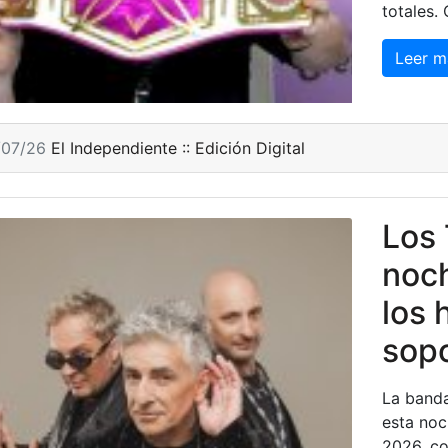
totales.
Leer m
/07/26
El Independiente :: Edición Digital
Los 
noch
los 
sop
La banda
esta noc
2026, co