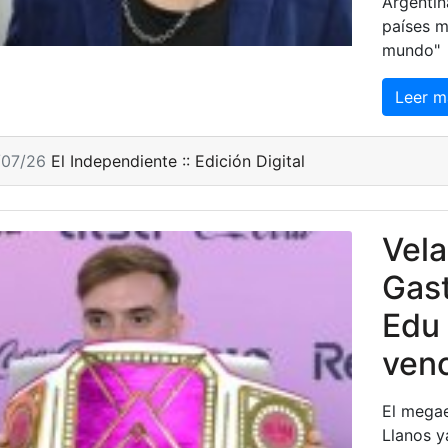
Argentin
países má
mundo"
Leer m
/07/26
El Independiente :: Edición Digital
Vela
Gast
Edu 
venc
El megae
Llanos y