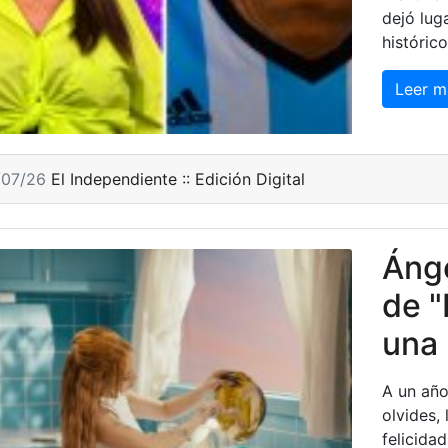
dejó lug
histórico
Leer m
/07/26
El Independiente :: Edición Digital
Ánge
de "
una 
A un año
olvides,
felicida