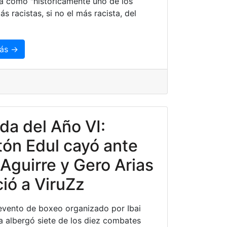
a como "históricamente uno de los
s racistas, si no el más racista, del
ás →
da del Año VI:
ón Edul cayó ante
Aguirre y Gero Arias
ió a ViruZz
vento de boxeo organizado por Ibai
a albergó siete de los diez combates