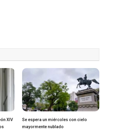
eón XIV
Se espera un miércoles con cielo
os
mayormente nublado