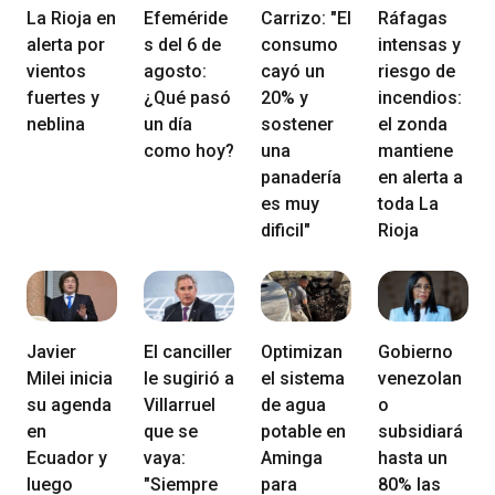
La Rioja en
Efeméride
Carrizo: "El
Ráfagas
alerta por
s del 6 de
consumo
intensas y
vientos
agosto:
cayó un
riesgo de
fuertes y
¿Qué pasó
20% y
incendios:
neblina
un día
sostener
el zonda
como hoy?
una
mantiene
panadería
en alerta a
es muy
toda La
dificil"
Rioja
Javier
El canciller
Optimizan
Gobierno
Milei inicia
le sugirió a
el sistema
venezolan
su agenda
Villarruel
de agua
o
en
que se
potable en
subsidiará
Ecuador y
vaya:
Aminga
hasta un
luego
"Siempre
para
80% las