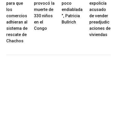
para que
provocó la
poco
expolicía
los
muerte de
endiablada
acusado
comercios
330 niños
", Patricia
de vender
adhieran al
en el
Bullrich
preadjudic
sistema de
Congo
aciones de
rescate de
viviendas
Chachos