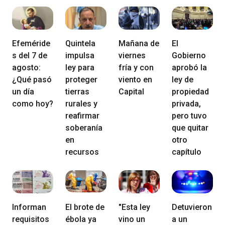
Efeméride
Quintela
Mañana de
El
s del 7 de
impulsa
viernes
Gobierno
agosto:
ley para
fría y con
aprobó la
¿Qué pasó
proteger
viento en
ley de
un día
tierras
Capital
propiedad
como hoy?
rurales y
privada,
reafirmar
pero tuvo
soberanía
que quitar
en
otro
recursos
capítulo
Informan
El brote de
"Esta ley
Detuvieron
requisitos
ébola ya
vino un
a un