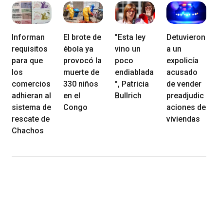
Informan
El brote de
"Esta ley
Detuvieron
requisitos
ébola ya
vino un
a un
para que
provocó la
poco
expolicía
los
muerte de
endiablada
acusado
comercios
330 niños
", Patricia
de vender
adhieran al
en el
Bullrich
preadjudic
sistema de
Congo
aciones de
rescate de
viviendas
Chachos