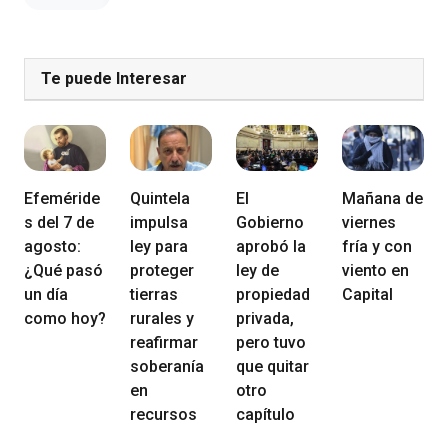
Te puede Interesar
Efeméride
Quintela
El
Mañana de
s del 7 de
impulsa
Gobierno
viernes
agosto:
ley para
aprobó la
fría y con
¿Qué pasó
proteger
ley de
viento en
un día
tierras
propiedad
Capital
como hoy?
rurales y
privada,
reafirmar
pero tuvo
soberanía
que quitar
en
otro
recursos
capítulo