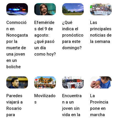
Conmoció
Efeméride
¿Qué
Las
n en
s del 9 de
indica el
principales
Nonogasta
agosto:
pronóstico
noticias de
por la
¿qué pasó
para este
la semana
muerte de
un día
domingo?
una joven
como hoy?
en un
boliche
Paredes
Movilizado
Encuentra
La
viajará a
s
n a un
Provincia
Rosario
joven sin
pone en
para
vida en la
marcha