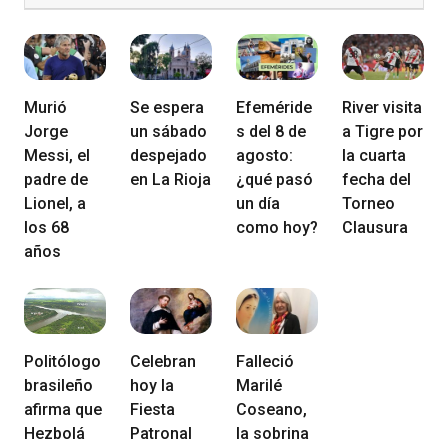
Murió
Se espera
Efeméride
River visita
Jorge
un sábado
s del 8 de
a Tigre por
Messi, el
despejado
agosto:
la cuarta
padre de
en La Rioja
¿qué pasó
fecha del
Lionel, a
un día
Torneo
los 68
como hoy?
Clausura
años
Politólogo
Celebran
Falleció
brasileño
hoy la
Marilé
afirma que
Fiesta
Coseano,
Hezbolá
Patronal
la sobrina