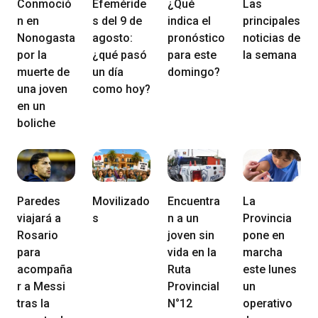
Conmoció
Efeméride
¿Qué
Las
n en
s del 9 de
indica el
principales
Nonogasta
agosto:
pronóstico
noticias de
por la
¿qué pasó
para este
la semana
muerte de
un día
domingo?
una joven
como hoy?
en un
boliche
Paredes
Movilizado
Encuentra
La
viajará a
s
n a un
Provincia
Rosario
joven sin
pone en
para
vida en la
marcha
acompaña
Ruta
este lunes
r a Messi
Provincial
un
tras la
N°12
operativo