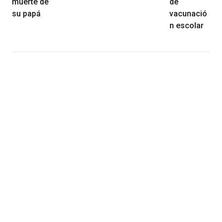
muerte de
de
su papá
vacunació
n escolar