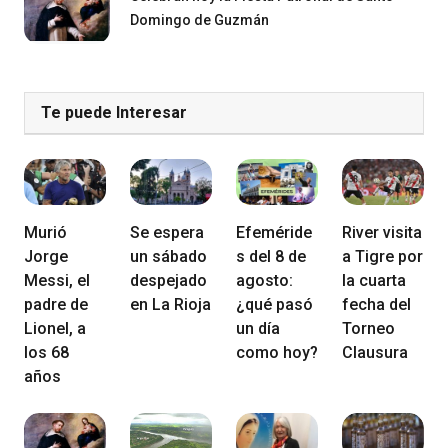
Domingo de Guzmán
Te puede Interesar
Murió
Se espera
Efeméride
River visita
Jorge
un sábado
s del 8 de
a Tigre por
Messi, el
despejado
agosto:
la cuarta
padre de
en La Rioja
¿qué pasó
fecha del
Lionel, a
un día
Torneo
los 68
como hoy?
Clausura
años