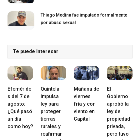
Thiago Medina fue imputado formalmente
por abuso sexual
Te puede Interesar
Efeméride
Quintela
Mañana de
El
s del 7 de
impulsa
viernes
Gobierno
agosto:
ley para
fría y con
aprobó la
¿Qué pasó
proteger
viento en
ley de
un día
tierras
Capital
propiedad
como hoy?
rurales y
privada,
reafirmar
pero tuvo