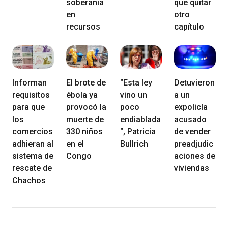
soberanía
que quitar
en
otro
recursos
capítulo
Informan
El brote de
"Esta ley
Detuvieron
requisitos
ébola ya
vino un
a un
para que
provocó la
poco
expolicía
los
muerte de
endiablada
acusado
comercios
330 niños
", Patricia
de vender
adhieran al
en el
Bullrich
preadjudic
sistema de
Congo
aciones de
rescate de
viviendas
Chachos