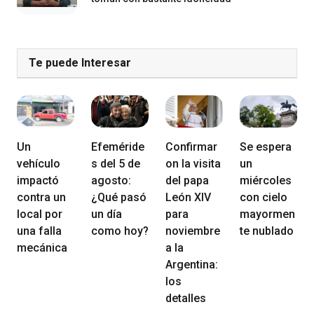
Te puede Interesar
Un
Efeméride
Confirmar
Se espera
vehículo
s del 5 de
on la visita
un
impactó
agosto:
del papa
miércoles
contra un
¿Qué pasó
León XIV
con cielo
local por
un día
para
mayormen
una falla
como hoy?
noviembre
te nublado
mecánica
a la
Argentina:
los
detalles