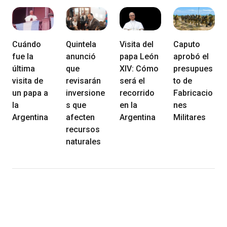
Cuándo
Quintela
Visita del
Caputo
fue la
anunció
papa León
aprobó el
última
que
XIV: Cómo
presupues
visita de
revisarán
será el
to de
un papa a
inversione
recorrido
Fabricacio
la
s que
en la
nes
Argentina
afecten
Argentina
Militares
recursos
naturales