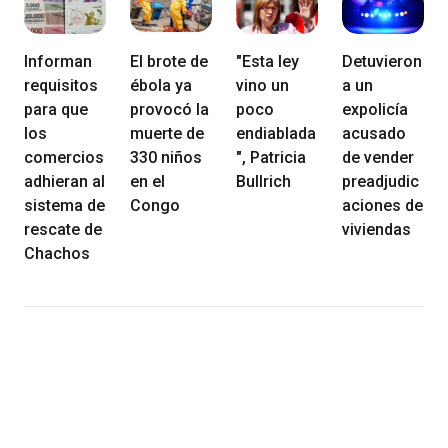
Informan
El brote de
"Esta ley
Detuvieron
requisitos
ébola ya
vino un
a un
para que
provocó la
poco
expolicía
los
muerte de
endiablada
acusado
comercios
330 niños
", Patricia
de vender
adhieran al
en el
Bullrich
preadjudic
sistema de
Congo
aciones de
rescate de
viviendas
Chachos