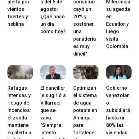
alerta por
s del 6 de
consumo
Milei inicia
vientos
agosto:
cayó un
su agenda
fuertes y
¿Qué pasó
20% y
en
neblina
un día
sostener
Ecuador y
como hoy?
una
luego
panadería
visita
es muy
Colombia
dificil"
Ráfagas
El canciller
Optimizan
Gobierno
intensas y
le sugirió a
el sistema
venezolan
riesgo de
Villarruel
de agua
o
incendios:
que se
potable en
subsidiará
el zonda
vaya:
Aminga
hasta un
mantiene
"Siempre
para
80% las
en alerta a
intentó
fortalecer
viviendas