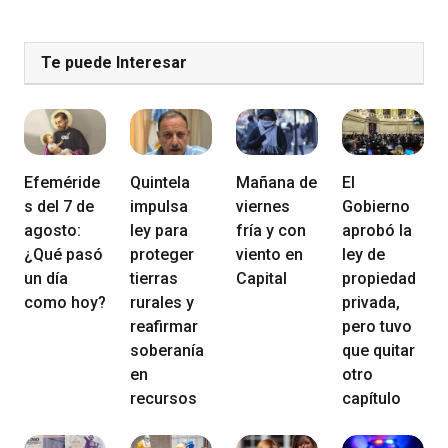
Te puede Interesar
Efeméride
Quintela
Mañana de
El
s del 7 de
impulsa
viernes
Gobierno
agosto:
ley para
fría y con
aprobó la
¿Qué pasó
proteger
viento en
ley de
un día
tierras
Capital
propiedad
como hoy?
rurales y
privada,
reafirmar
pero tuvo
soberanía
que quitar
en
otro
recursos
capítulo