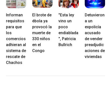
Informan
El brote de
"Esta ley
Detuvieron
requisitos
ébola ya
vino un
a un
para que
provocó la
poco
expolicía
los
muerte de
endiablada
acusado
comercios
330 niños
", Patricia
de vender
adhieran al
en el
Bullrich
preadjudic
sistema de
Congo
aciones de
rescate de
viviendas
Chachos