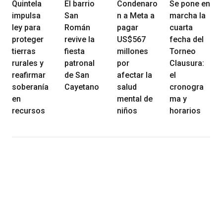
Quintela
El barrio
Condenaro
Se pone en
impulsa
San
n a Meta a
marcha la
ley para
Román
pagar
cuarta
proteger
revive la
US$567
fecha del
tierras
fiesta
millones
Torneo
rurales y
patronal
por
Clausura:
reafirmar
de San
afectar la
el
soberanía
Cayetano
salud
cronogra
en
mental de
ma y
recursos
niños
horarios