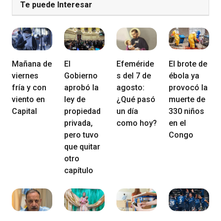
Te puede Interesar
Mañana de
El
Efeméride
El brote de
viernes
Gobierno
s del 7 de
ébola ya
fría y con
aprobó la
agosto:
provocó la
viento en
ley de
¿Qué pasó
muerte de
Capital
propiedad
un día
330 niños
privada,
como hoy?
en el
pero tuvo
Congo
que quitar
otro
capítulo