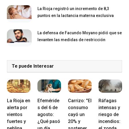
La Rioja registró un incremento de 8,3
puntos en la lactancia materna exclusiva
La defensa de Facundo Moyano pidió que se
levanten las medidas de restricción
Te puede Interesar
La Rioja en
Efeméride
Carrizo: "El
Ráfagas
alerta por
s del 6 de
consumo
intensas y
vientos
agosto:
cayó un
riesgo de
fuertes y
¿Qué pasó
20% y
incendios:
neblina
un día
sostener
el zonda