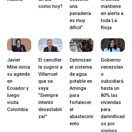
como hoy?
una
mantiene
panadería
en alerta a
es muy
toda La
dificil"
Rioja
Javier
El canciller
Optimizan
Gobierno
Milei inicia
le sugirió a
el sistema
venezolan
su agenda
Villarruel
de agua
o
en
que se
potable en
subsidiará
Ecuador y
vaya:
Aminga
hasta un
luego
"Siempre
para
80% las
visita
intentó
fortalecer
viviendas
Colombia
desestabili
el
para
zar"
abastecimi
damnificad
ento
os por
sismos