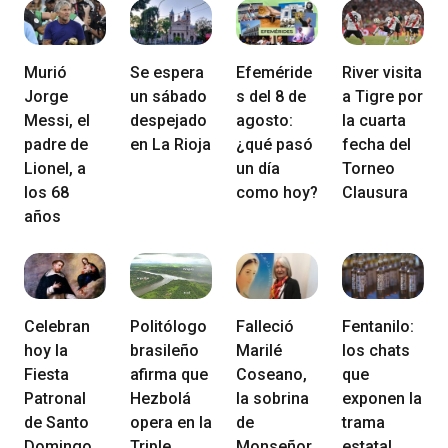
Murió
Se espera
Efeméride
River visita
Jorge
un sábado
s del 8 de
a Tigre por
Messi, el
despejado
agosto:
la cuarta
padre de
en La Rioja
¿qué pasó
fecha del
Lionel, a
un día
Torneo
los 68
como hoy?
Clausura
años
Celebran
Politólogo
Falleció
Fentanilo:
hoy la
brasileño
Marilé
los chats
Fiesta
afirma que
Coseano,
que
Patronal
Hezbolá
la sobrina
exponen la
de Santo
opera en la
de
trama
Domingo
Triple
Monseñor
estatal