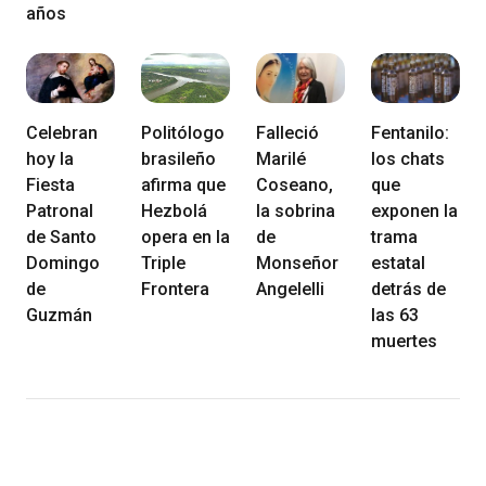
años
Celebran
Politólogo
Falleció
Fentanilo:
hoy la
brasileño
Marilé
los chats
Fiesta
afirma que
Coseano,
que
Patronal
Hezbolá
la sobrina
exponen la
de Santo
opera en la
de
trama
Domingo
Triple
Monseñor
estatal
de
Frontera
Angelelli
detrás de
Guzmán
las 63
muertes