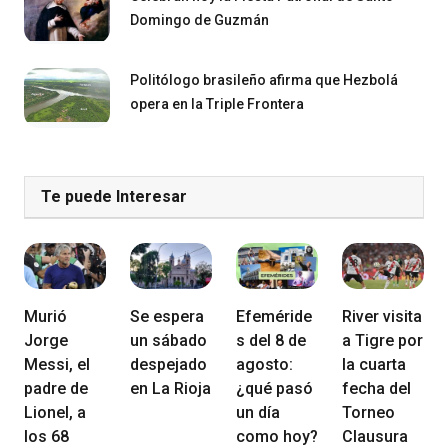
Domingo de Guzmán
Politólogo brasileño afirma que Hezbolá
opera en la Triple Frontera
Te puede Interesar
Murió
Se espera
Efeméride
River visita
Jorge
un sábado
s del 8 de
a Tigre por
Messi, el
despejado
agosto:
la cuarta
padre de
en La Rioja
¿qué pasó
fecha del
Lionel, a
un día
Torneo
los 68
como hoy?
Clausura