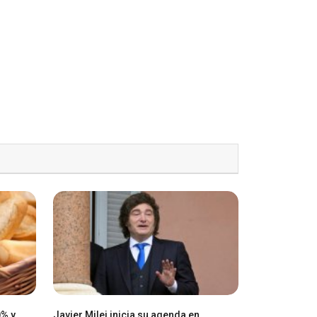
0% y
Javier Milei inicia su agenda en