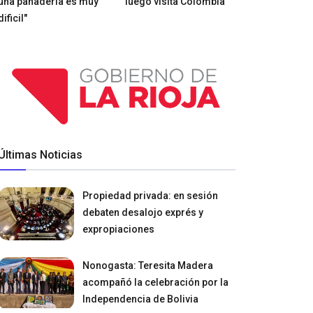
una panadería es muy
luego visita Colombia
dificil"
Últimas Noticias
Propiedad privada: en sesión
debaten desalojo exprés y
expropiaciones
Nonogasta: Teresita Madera
acompañó la celebración por la
Independencia de Bolivia