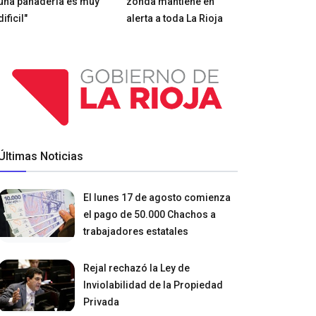
una panadería es muy
zonda mantiene en
dificil"
alerta a toda La Rioja
Últimas Noticias
El lunes 17 de agosto comienza
el pago de 50.000 Chachos a
trabajadores estatales
Rejal rechazó la Ley de
Inviolabilidad de la Propiedad
Privada