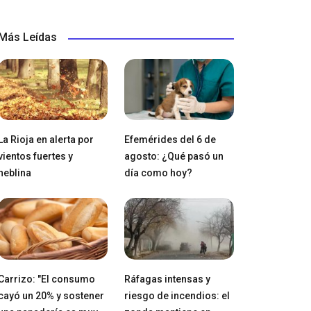
Más Leídas
La Rioja en alerta por
Efemérides del 6 de
vientos fuertes y
agosto: ¿Qué pasó un
neblina
día como hoy?
Carrizo: "El consumo
Ráfagas intensas y
cayó un 20% y sostener
riesgo de incendios: el