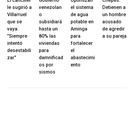
El canciller
Gobierno
Optimizan
Chepes:
le sugirió a
venezolan
el sistema
Detienen a
Villarruel
o
de agua
un hombre
que se
subsidiará
potable en
acusado
vaya:
hasta un
Aminga
de agredir
"Siempre
80% las
para
a su pareja
intentó
viviendas
fortalecer
desestabili
para
el
zar"
damnificad
abastecimi
os por
ento
sismos