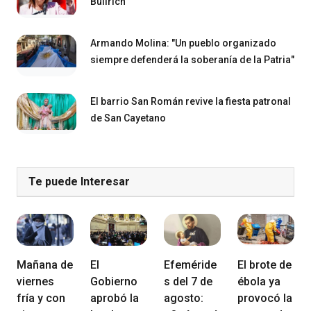
Bullrich
Armando Molina: "Un pueblo organizado
siempre defenderá la soberanía de la Patria"
El barrio San Román revive la fiesta patronal
de San Cayetano
Te puede Interesar
Mañana de
El
Efeméride
El brote de
viernes
Gobierno
s del 7 de
ébola ya
fría y con
aprobó la
agosto:
provocó la