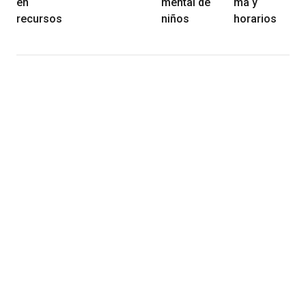
en
mental de
ma y
recursos
niños
horarios