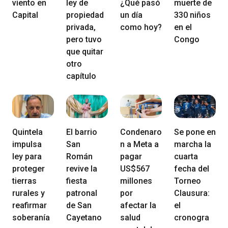
viento en
ley de
¿Qué pasó
muerte de
Capital
propiedad
un día
330 niños
privada,
como hoy?
en el
pero tuvo
Congo
que quitar
otro
capítulo
Quintela
El barrio
Condenaro
Se pone en
impulsa
San
n a Meta a
marcha la
ley para
Román
pagar
cuarta
proteger
revive la
US$567
fecha del
tierras
fiesta
millones
Torneo
rurales y
patronal
por
Clausura:
reafirmar
de San
afectar la
el
soberanía
Cayetano
salud
cronogra