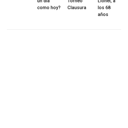
un día
Torneo
Lionel, a
como hoy?
Clausura
los 68
años