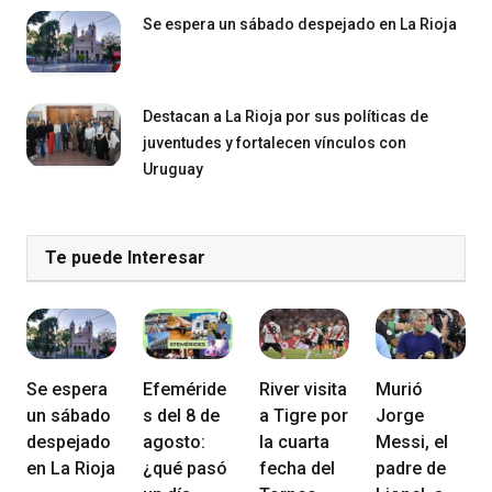
Se espera un sábado despejado en La Rioja
Destacan a La Rioja por sus políticas de
juventudes y fortalecen vínculos con
Uruguay
Te puede Interesar
Se espera
Efeméride
River visita
Murió
un sábado
s del 8 de
a Tigre por
Jorge
despejado
agosto:
la cuarta
Messi, el
en La Rioja
¿qué pasó
fecha del
padre de