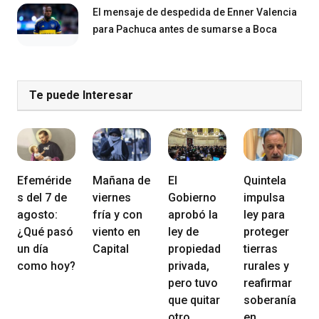
El mensaje de despedida de Enner Valencia
para Pachuca antes de sumarse a Boca
Te puede Interesar
Efeméride
Mañana de
El
Quintela
s del 7 de
viernes
Gobierno
impulsa
agosto:
fría y con
aprobó la
ley para
¿Qué pasó
viento en
ley de
proteger
un día
Capital
propiedad
tierras
como hoy?
privada,
rurales y
pero tuvo
reafirmar
que quitar
soberanía
otro
en