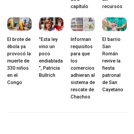
capítulo
recursos
El brote de
"Esta ley
Informan
El barrio
ébola ya
vino un
requisitos
San
provocó la
poco
para que
Román
muerte de
endiablada
los
revive la
330 niños
", Patricia
comercios
fiesta
en el
Bullrich
adhieran al
patronal
Congo
sistema de
de San
rescate de
Cayetano
Chachos