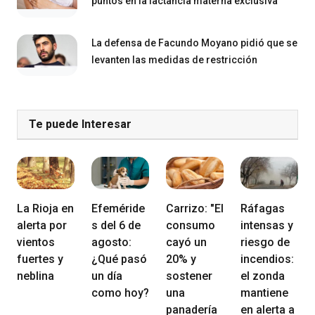
puntos en la lactancia materna exclusiva
La defensa de Facundo Moyano pidió que se
levanten las medidas de restricción
Te puede Interesar
La Rioja en
Efeméride
Carrizo: "El
Ráfagas
alerta por
s del 6 de
consumo
intensas y
vientos
agosto:
cayó un
riesgo de
fuertes y
¿Qué pasó
20% y
incendios:
neblina
un día
sostener
el zonda
como hoy?
una
mantiene
panadería
en alerta a