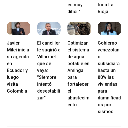
es muy
toda La
dificil"
Rioja
Javier
El canciller
Optimizan
Gobierno
Milei inicia
le sugirió a
el sistema
venezolan
su agenda
Villarruel
de agua
o
en
que se
potable en
subsidiará
Ecuador y
vaya:
Aminga
hasta un
luego
"Siempre
para
80% las
visita
intentó
fortalecer
viviendas
Colombia
desestabili
el
para
zar"
abastecimi
damnificad
ento
os por
sismos