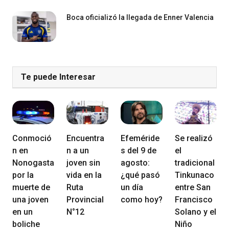
Boca oficializó la llegada de Enner Valencia
Te puede Interesar
Conmoció
Encuentra
Efeméride
Se realizó
n en
n a un
s del 9 de
el
Nonogasta
joven sin
agosto:
tradicional
por la
vida en la
¿qué pasó
Tinkunaco
muerte de
Ruta
un día
entre San
una joven
Provincial
como hoy?
Francisco
en un
N°12
Solano y el
boliche
Niño