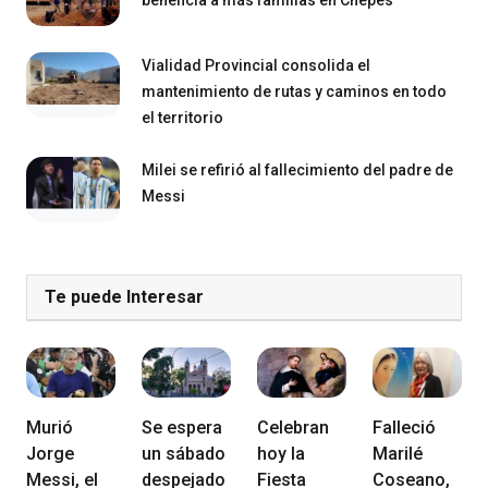
beneficia a más familias en Chepes
Vialidad Provincial consolida el
mantenimiento de rutas y caminos en todo
el territorio
Milei se refirió al fallecimiento del padre de
Messi
Te puede Interesar
Murió
Se espera
Celebran
Falleció
Jorge
un sábado
hoy la
Marilé
Messi, el
despejado
Fiesta
Coseano,