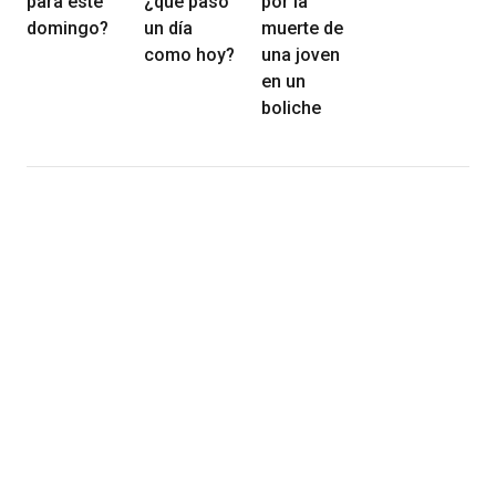
para este
¿qué pasó
por la
domingo?
un día
muerte de
como hoy?
una joven
en un
boliche