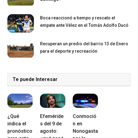
Boca reaccionó a tiempo y rescato el
empate ante Vélez en el Tomás Adolfo Ducó
Recuperan un predio del barrio 13 de Enero
para el deporte y recreación
Te puede Interesar
¿Qué
Efeméride
Conmoció
indica el
s del 9 de
n en
pronóstico
agosto:
Nonogasta