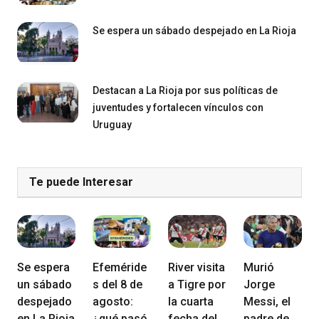
Se espera un sábado despejado en La Rioja
Destacan a La Rioja por sus políticas de
juventudes y fortalecen vínculos con
Uruguay
Te puede Interesar
Se espera
Efeméride
River visita
Murió
un sábado
s del 8 de
a Tigre por
Jorge
despejado
agosto:
la cuarta
Messi, el
en La Rioja
¿qué pasó
fecha del
padre de