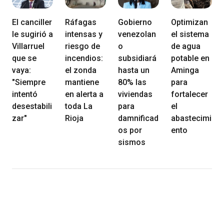
El canciller
Ráfagas
Gobierno
Optimizan
le sugirió a
intensas y
venezolan
el sistema
Villarruel
riesgo de
o
de agua
que se
incendios:
subsidiará
potable en
vaya:
el zonda
hasta un
Aminga
"Siempre
mantiene
80% las
para
intentó
en alerta a
viviendas
fortalecer
desestabili
toda La
para
el
zar"
Rioja
damnificad
abastecimi
os por
ento
sismos