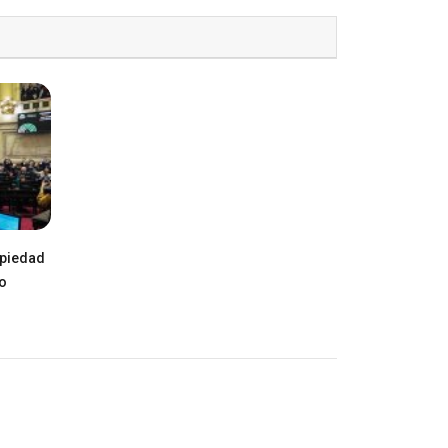
opiedad
ro