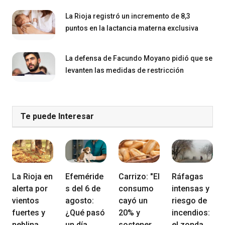
La Rioja registró un incremento de 8,3
puntos en la lactancia materna exclusiva
La defensa de Facundo Moyano pidió que se
levanten las medidas de restricción
Te puede Interesar
La Rioja en
Efeméride
Carrizo: "El
Ráfagas
alerta por
s del 6 de
consumo
intensas y
vientos
agosto:
cayó un
riesgo de
fuertes y
¿Qué pasó
20% y
incendios:
neblina
un día
sostener
el zonda