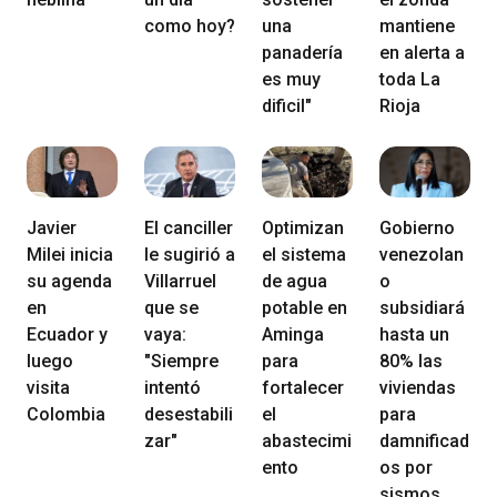
como hoy?
una
mantiene
panadería
en alerta a
es muy
toda La
dificil"
Rioja
Javier
El canciller
Optimizan
Gobierno
Milei inicia
le sugirió a
el sistema
venezolan
su agenda
Villarruel
de agua
o
en
que se
potable en
subsidiará
Ecuador y
vaya:
Aminga
hasta un
luego
"Siempre
para
80% las
visita
intentó
fortalecer
viviendas
Colombia
desestabili
el
para
zar"
abastecimi
damnificad
ento
os por
sismos