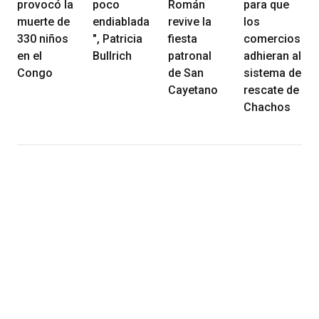
provocó la
poco
Román
para que
muerte de
endiablada
revive la
los
330 niños
", Patricia
fiesta
comercios
en el
Bullrich
patronal
adhieran al
Congo
de San
sistema de
Cayetano
rescate de
Chachos