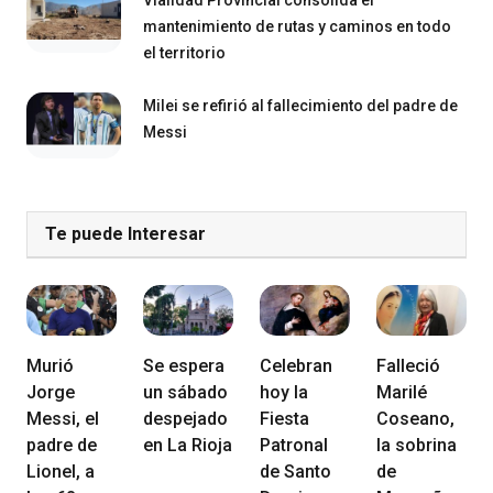
mantenimiento de rutas y caminos en todo
el territorio
Milei se refirió al fallecimiento del padre de
Messi
Te puede Interesar
Murió
Se espera
Celebran
Falleció
Jorge
un sábado
hoy la
Marilé
Messi, el
despejado
Fiesta
Coseano,
padre de
en La Rioja
Patronal
la sobrina
Lionel, a
de Santo
de