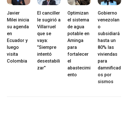
Javier
El canciller
Optimizan
Gobierno
Milei inicia
le sugirió a
el sistema
venezolan
su agenda
Villarruel
de agua
o
en
que se
potable en
subsidiará
Ecuador y
vaya:
Aminga
hasta un
luego
"Siempre
para
80% las
visita
intentó
fortalecer
viviendas
Colombia
desestabili
el
para
zar"
abastecimi
damnificad
ento
os por
sismos